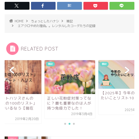
HOME
ちょっとしたハナシ
雑記
エアクロやめた理由。。レンタルしたコーデたちの記録
RELATED POST
雑記
雑記
【2025年】今年の
たいことリスト10
正しい花粉症対策ってな
バートハリスさんの
に？最も重要なのは人が
人生の100のリスト」
持つ免疫力でした！
んでいるなう【現在
2025年1
.
2019年3月4日
2019年2月20日