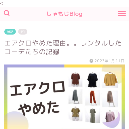
<
しゃもじBlog
雑記
PR
エアクロやめた理由。。レンタルした
コーデたちの記録
2023年1月11日