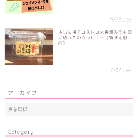
8274
view
5
本当に得？コストコ大容量みそを使
い切ったのでレビュー【賞味期限
内】
7727
view
アーカイブ
Category