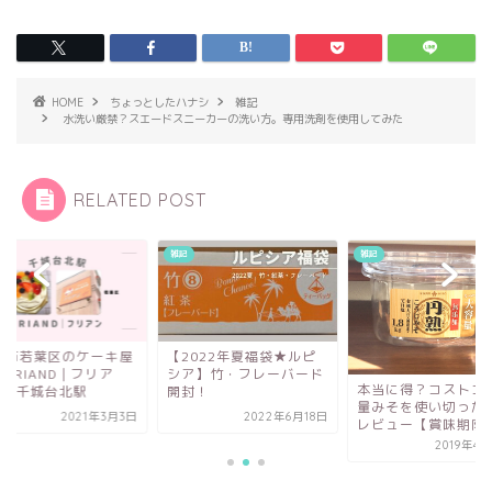
HOME
ちょっとしたハナシ
雑記
水洗い厳禁？スエードスニーカーの洗い方。専用洗剤を使用してみた
RELATED POST
雑記
雑記
2022年夏福袋★ルピ
千葉市若葉区のケー
ア】竹・フレーバード
さんFRIAND｜フリ
本当に得？コストコ大容
封！
ン @千城台北駅
量みそを使い切ったので
2022年6月18日
2021年3
レビュー【賞味期限内】
2019年4月20日