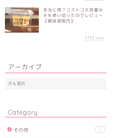
本当に得？コストコ大容量み
5
そを使い切ったのでレビュー
【賞味期限内】
7733
view
アーカイブ
Category
その他
2