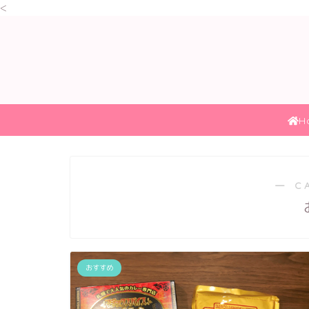
<
H
― C
おすすめ