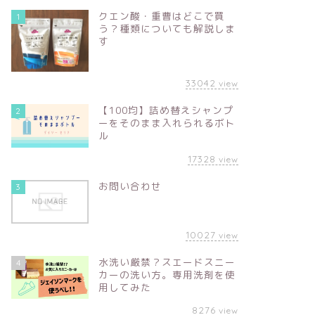
クエン酸・重曹はどこで買
1
う？種類についても解説しま
す
33042
view
【100均】詰め替えシャンプ
2
ーをそのまま入れられるボト
ル
17328
view
お問い合わせ
3
10027
view
水洗い厳禁？スエードスニー
4
カーの洗い方。専用洗剤を使
用してみた
8276
view