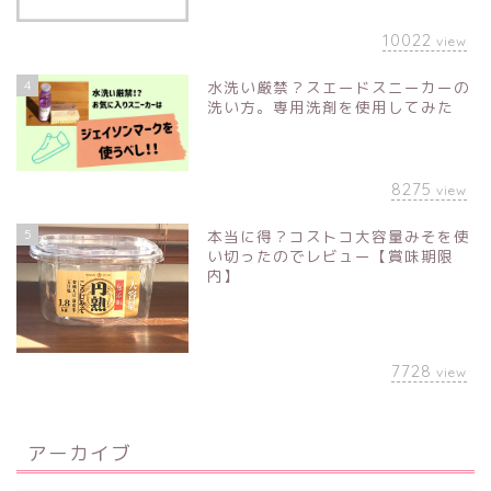
10022
view
4
水洗い厳禁？スエードスニーカーの
洗い方。専用洗剤を使用してみた
8275
view
5
本当に得？コストコ大容量みそを使
い切ったのでレビュー【賞味期限
内】
7728
view
アーカイブ