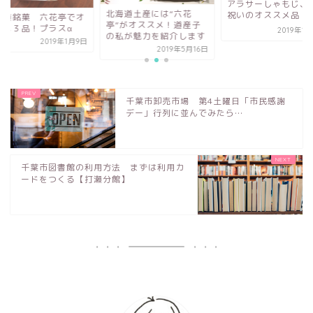
アラサーしゃもじ、
北海道土産には“六花
祝いのオススメ品
海道銘菓 六花亭でオ
亭”がオススメ！道産子
スメ３品！プラスα
2019年1
の私が魅力を紹介します
2019年1月9日
2019年5月16日
千葉市卸売市場 第4土曜日「市民感謝
デー」行列に並んでみたら…
千葉市図書館の利用方法 まずは利用カ
ードをつくる【打瀬分館】