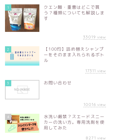
クエン酸・重曹はどこで買
1
う？種類についても解説しま
す
33019
view
【100均】詰め替えシャンプ
2
ーをそのまま入れられるボト
ル
17311
view
お問い合わせ
3
10016
view
水洗い厳禁？スエードスニー
4
カーの洗い方。専用洗剤を使
用してみた
8271
view