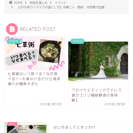
HOME
特別を楽しむ
イベント
【2018年クリスマスの過ごし方】夫婦二人・節約・米田家の記録
RELATED POST
イベント
イベント
七草粥はいつ食べる？なぜ食
べる?〜お湯かけるだけ七草茶
漬けが簡単すぎた
ワタベウエディングでドレス
選び【リゾ婚経験者の実体
験】
2020年1月11日
2019年2月3日
はじめましてときっかけ