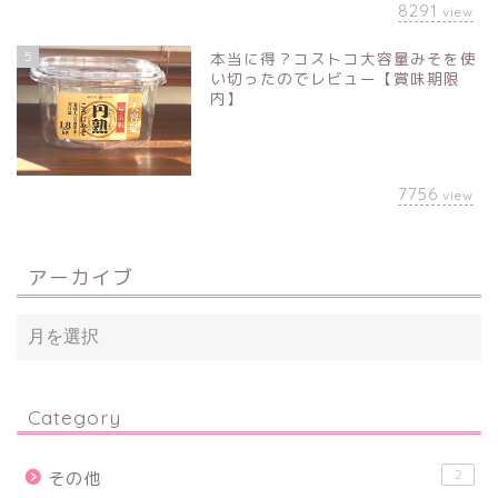
8291
view
5
本当に得？コストコ大容量みそを使
い切ったのでレビュー【賞味期限
内】
7756
view
アーカイブ
Category
2
その他