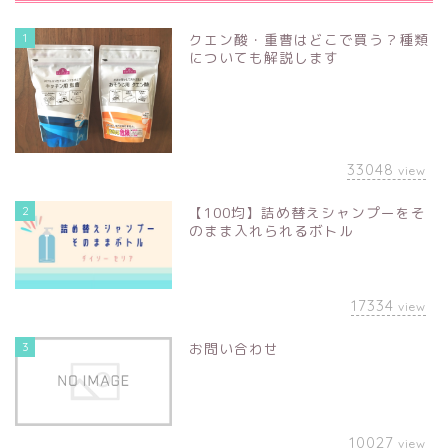
1
クエン酸・重曹はどこで買う？種類
についても解説します
33048
view
2
【100均】詰め替えシャンプーをそ
のまま入れられるボトル
17334
view
3
お問い合わせ
10027
view