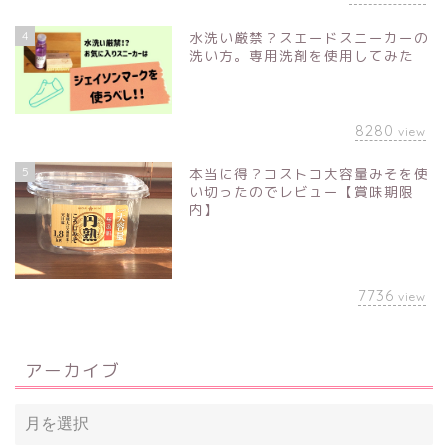
4
水洗い厳禁？スエードスニーカーの
洗い方。専用洗剤を使用してみた
8280
view
5
本当に得？コストコ大容量みそを使
い切ったのでレビュー【賞味期限
内】
7736
view
アーカイブ