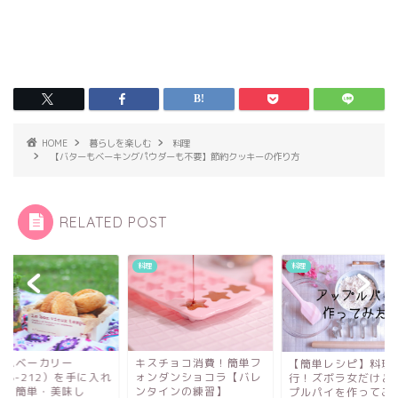
HOME
暮らしを楽しむ
料理
【バターもベーキングパウダーも不要】節約クッキーの作り方
RELATED POST
料理
料理
ームベーカリー
キスチョコ消費！簡単フ
【簡単レシピ】料理
HB-212）を手に入れ
ォンダンショコラ【バレ
行！ズボラ女だけど
！【簡単・美味し
ンタインの練習】
プルパイを作ってみ