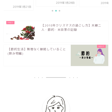
...
2019年1月28日
2019年
2019年1月21日
【2018年クリスマスの過ごし方】夫婦二
人・節約・米田家の記録
【節約生活】無理なく継続していること
(飲み物編)