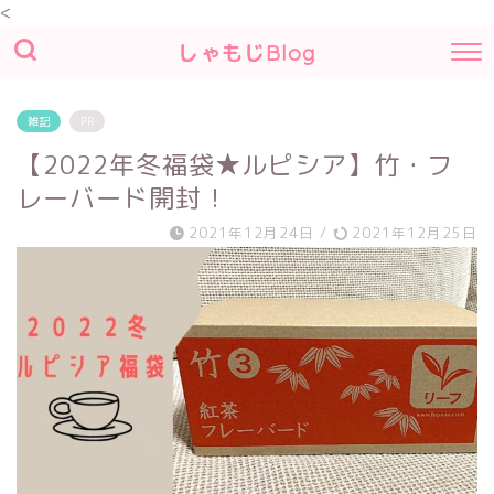
<
しゃもじBlog
雑記
PR
【2022年冬福袋★ルピシア】竹・フ
レーバード開封！
2021年12月24日
/
2021年12月25日