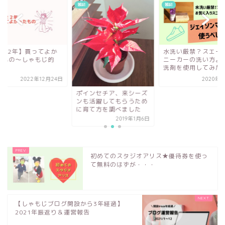
雑記
雑記
2022年】買ってよか
水洗い厳禁？スエー
たもの〜しゃもじ的
ニーカーの洗い方。
洗剤を使用してみた
2022年12月24日
2020年1
ポインセチア、来シーズ
ンも活躍してもらうため
に育て方を調べました
2019年1月6日
初めてのスタジオアリス★優待券を使っ
て無料のはずが・・・
【しゃもじブログ開設から3年経過】
2021年振返り＆運営報告