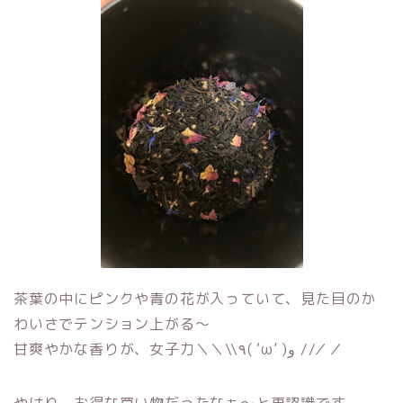
茶葉の中にピンクや青の花が入っていて、見た目のか
わいさでテンション上がる〜
甘爽やかな香りが、女子力＼＼\\٩( ‘ω’ )و //／／
やはり、お得な買い物だったなぁ〜と再認識です