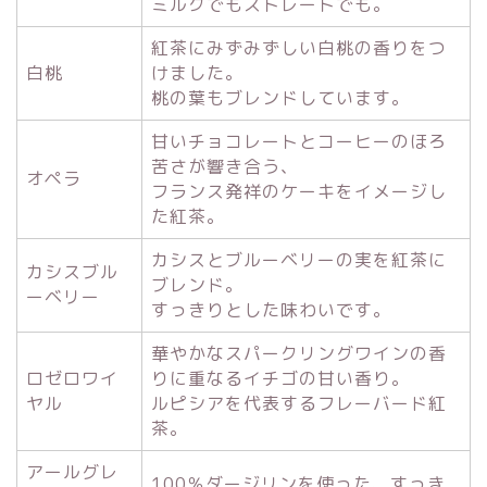
ミルクでもストレートでも。
紅茶にみずみずしい白桃の香りをつ
白桃
けました。
桃の葉もブレンドしています。
甘いチョコレートとコーヒーのほろ
苦さが響き合う、
オペラ
フランス発祥のケーキをイメージし
た紅茶。
カシスとブルーベリーの実を紅茶に
カシスブル
ブレンド。
ーベリー
すっきりとした味わいです。
華やかなスパークリングワインの香
ロゼロワイ
りに重なるイチゴの甘い香り。
ヤル
ルピシアを代表するフレーバード紅
茶。
アールグレ
100％ダージリンを使った、すっき