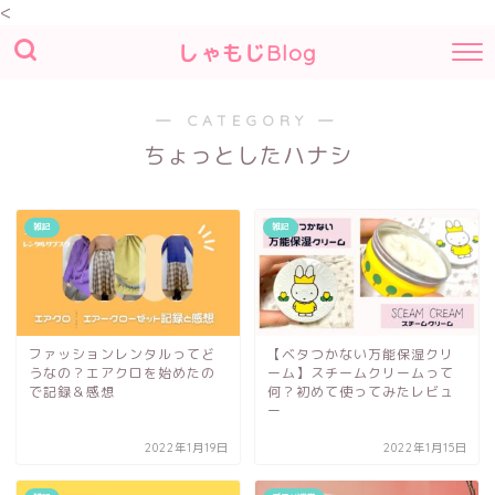
<
しゃもじBlog
― CATEGORY ―
ちょっとしたハナシ
雑記
雑記
ファッションレンタルってど
【ベタつかない万能保湿クリ
うなの？エアクロを始めたの
ーム】スチームクリームって
で記録＆感想
何？初めて使ってみたレビュ
ー
2022年1月19日
2022年1月15日