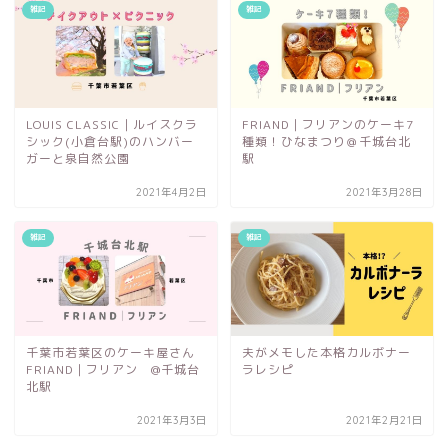
雑記
雑記
LOUIS CLASSIC｜ルイスクラ
FRIAND｜フリアンのケーキ7
シック(小倉台駅)のハンバー
種類！ひなまつり＠千城台北
ガーと泉自然公園
駅
2021年4月2日
2021年3月28日
雑記
雑記
千葉市若葉区のケーキ屋さん
夫がメモした本格カルボナー
FRIAND｜フリアン @千城台
ラレシピ
北駅
2021年3月3日
2021年2月21日