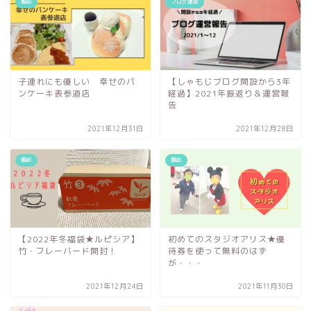
雑記
ブログ運営
子連れにも優しい 幸せのパ
【しゃもじブログ開設から3年
ンケーキ表参道店
経過】2021年振返り＆運営報
告
2021年12月31日
2021年12月28日
雑記
雑記
【2022年冬福袋★ルピシア】
初めてのスタジオアリス★優
竹・フレーバード開封！
待券を使って無料のはず
が・・・
2021年12月24日
2021年11月30日