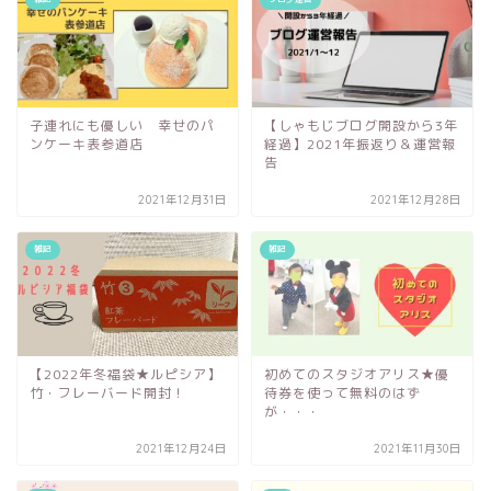
子連れにも優しい 幸せのパ
【しゃもじブログ開設から3年
ンケーキ表参道店
経過】2021年振返り＆運営報
告
2021年12月31日
2021年12月28日
雑記
雑記
【2022年冬福袋★ルピシア】
初めてのスタジオアリス★優
竹・フレーバード開封！
待券を使って無料のはず
が・・・
2021年12月24日
2021年11月30日